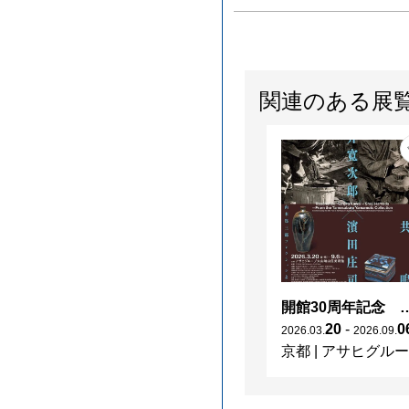
関連のある展
開館30周年記念 山本爲三郎・河井寬次郎没後60年記念 「共鳴 河井寬次郎
20
-
0
2026
.
03
.
2026
.
09
.
京都
|
アサヒグループ大山崎山荘美術館