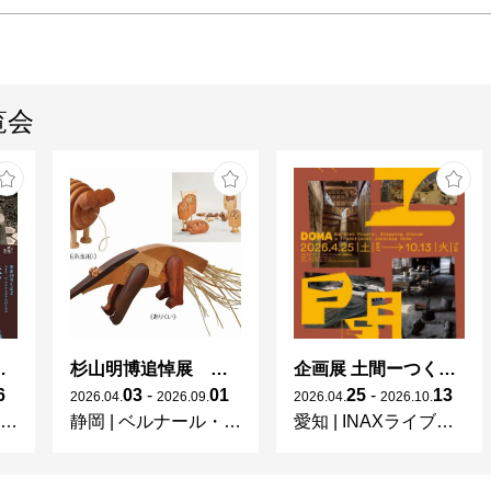
覧会
 × 濱田庄司 ー山本爲三郎コレクションより」
杉山明博追悼展 木とわたし―木工の妙技と美術教育
企画展 土間ーつくって、つかって、再発見ー
6
03
-
01
25
-
13
2026
.
04
.
2026
.
09
.
2026
.
04
.
2026
.
10
.
静岡
|
ベルナール・ビュフェ美術館
愛知
|
INAXライブミュージアム