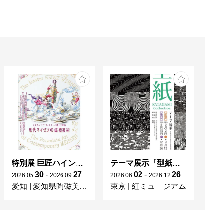
特別展 巨匠ハインツ・ヴェルナーの描いた物語（メルヘン） ー現代マイセンの磁器芸術ー
テーマ展示「型紙 KATAGAMI Collection」
30
-
27
02
-
26
2026
.
05
.
2026
.
09
.
2026
.
06
.
2026
.
12
.
20
愛知
|
愛知県陶磁美術館
東京
|
紅ミュージアム
宮