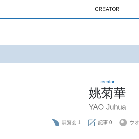
CREATOR
creator
姚菊華
YAO Juhua
展覧会
1
記事
0
ウ