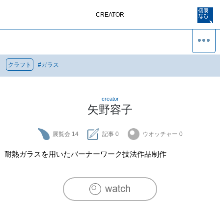
CREATOR
クラフト
#
ガラス
creator
矢野容子
展覧会
14
記事
0
ウオッチャー
0
耐熱ガラスを用いたバーナーワーク技法作品制作