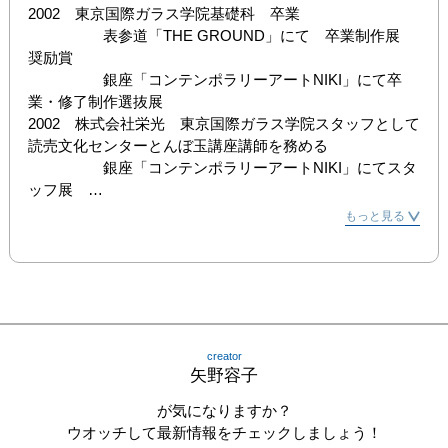
2002　東京国際ガラス学院基礎科　卒業

　　　　　表参道「THE GROUND」にて　卒業制作展　
奨励賞

　　　　　銀座「コンテンポラリーアートNIKI」にて卒
業・修了制作選抜展

2002　株式会社栄光　東京国際ガラス学院スタッフとして
読売文化センターとんぼ玉講座講師を務める

　　　　　銀座「コンテンポラリーアートNIKI」にてスタ
ッフ展　

2003　目黒　グラスマウス　勤務

もっと見る
　　　　　宇都宮「たまき」にてグループ展　「色々なか
たち」

　　　　　伊丹国際クラフト展“ジュエリー”　入選

2004　国立「GALERIE KIRSCH」にてグループ展「三人
のジュエリー」

2005　伊丹市立工芸センターにてグループ展　「輪！
creator
Ring！環！」

矢野容子
　　　　　名古屋 本山「マカシラ・ハログナ」にて個
展　「ガラス小品」

が気になりますか？
　　　　　2005年度　伊丹国際クラフト展“ジュエリー”  
ウオッチして最新情報をチェックしましょう！