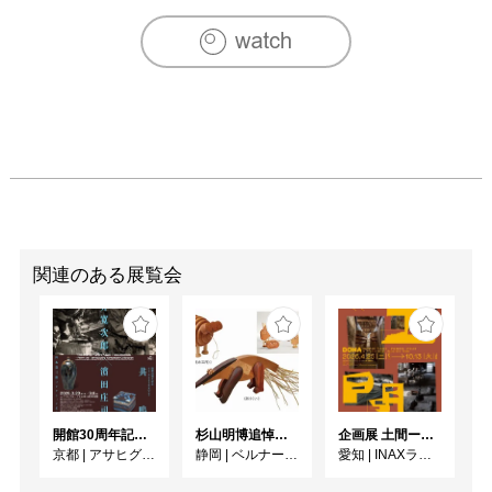
入選

　　　　　名古屋　栄「さくらアパートメント」にて「逆
ストリップ×アートフェスティバル」参加

2006　国立「GALERIE KIRSCH」にてグループ展　
「GLASS」

　　　　　名古屋　八事「路良」にてグループ展　「ガラ
ス二人展」

2007　名古屋　栄「Fuligo」にて「YOKO YANO 
EXHIBITION」

2008　名古屋　八事「路良」にてグループ展　「女流作家
展」

2009　東京　千鳥ヶ淵「ギャラリー册」にて

関連のある展覧会
　　　　　グループ展　「東京国際ガラス学院展」

2010　東京　渋谷「ギャラリー　LE DECO」にて

　　　　　グループ展「glass house 展 vol.1」　
開館30周年記念 山本爲三郎・河井寬次郎没後60年記念 「共鳴 河井寬次郎 × 濱田庄司 ー山本爲三郎コレクションより」
杉山明博追悼展 木とわたし―木工の妙技と美術教育
企画展 土間ーつくって、つかって、再発見ー
京都
|
アサヒグループ大山崎山荘美術館
静岡
|
ベルナール・ビュフェ美術館
愛知
|
INAXライブミュージアム