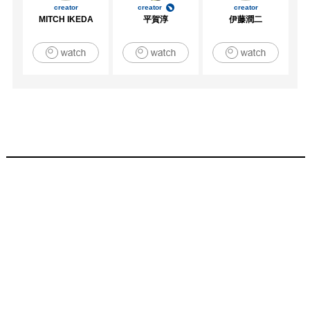
creator
creator
creator
MITCH IKEDA
平賀淳
伊藤潤二