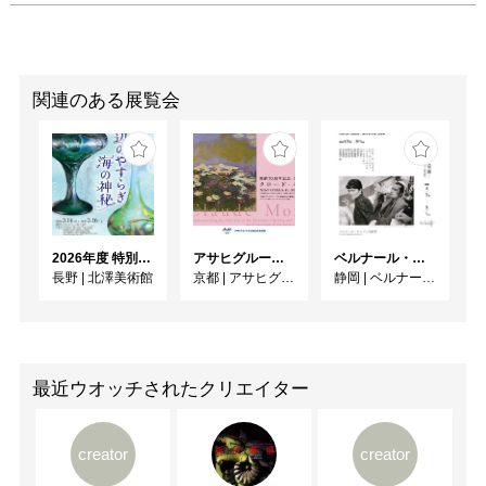
関連のある展覧会
2026年度 特別展「ガレとドーム、アール･ヌーヴォーのガラス 水辺のやすらぎ、海の神秘」
アサヒグループ大山崎山荘美術館 開館30周年記念展「没後100年 クロード・モネ」
ベルナール・ビュフェと写真 ーカメラがとらえたビュフェとその時代、そして21 世紀へ
長野
|
北澤美術館
京都
|
アサヒグループ大山崎山荘美術館
静岡
|
ベルナール・ビュフェ美術館
最近ウオッチされたクリエイター
creator
creator