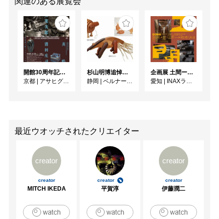
関連のある展覧会
開館30周年記念 山本爲三郎・河井寬次郎没後60年記念 「共鳴 河井寬次郎 × 濱田庄司 ー山本爲三郎コレクションより」
杉山明博追悼展 木とわたし―木工の妙技と美術教育
企画展 土間ーつくって、つかって、再発見ー
京都
|
アサヒグループ大山崎山荘美術館
静岡
|
ベルナール・ビュフェ美術館
愛知
|
INAXライブミュージアム
最近ウオッチされたクリエイター
creator
creator
creator
creator
creator
MITCH IKEDA
平賀淳
伊藤潤二