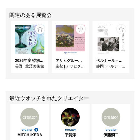
関連のある展覧会
2026年度 特別展「ガレとドーム、アール･ヌーヴォーのガラス 水辺のやすらぎ、海の神秘」
アサヒグループ大山崎山荘美術館 開館30周年記念展「没後100年 クロード・モネ」
ベルナール・ビュフェと写真 ーカメラがとらえたビュフェとその時代、そして21 世紀へ
長野
|
北澤美術館
京都
|
アサヒグループ大山崎山荘美術館
静岡
|
ベルナール・ビュフェ美術館
最近ウオッチされたクリエイター
creator
creator
creator
creator
creator
MITCH IKEDA
平賀淳
伊藤潤二