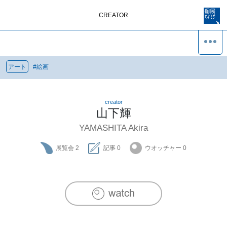
CREATOR
アート
#
絵画
creator
山下輝
YAMASHITA Akira
展覧会
2
記事
0
ウオッチャー
0