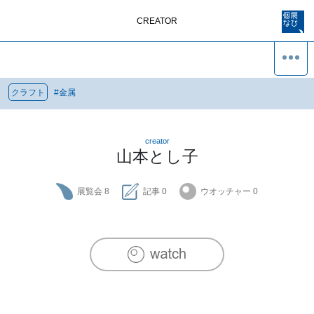
CREATOR
クラフト
#
金属
creator
山本とし子
展覧会
8
記事
0
ウオッチャー
0