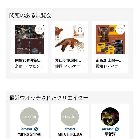
関連のある展覧会
開館30周年記念 山本爲三郎・河井寬次郎没後60年記念 「共鳴 河井寬次郎 × 濱田庄司 ー山本爲三郎コレクションより」
杉山明博追悼展 木とわたし―木工の妙技と美術教育
企画展 土間ーつくって、つかって、再発見ー
京都
|
アサヒグループ大山崎山荘美術館
静岡
|
ベルナール・ビュフェ美術館
愛知
|
INAXライブミュージアム
最近ウオッチされたクリエイター
creator
creator
creator
creator
creator
Yuriko Shirou
MITCH IKEDA
平賀淳