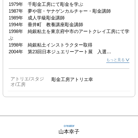
1979年　千彫金工房にて彫金を学ぶ

1987年　夢や宿・ヤナゲンカルチャー・彫金講師

1989年　成人学級彫金講師

1994年　垂井町　教養講座彫金講師

1998年　純銀粘土を東京府中市のアートクレイ工房にて学
ぶ

1998年　純銀粘土インストラクター取得

2004年　第23回日本ジュエリーアート展　入選

2005年　粘土でつくるシルバーアクセサリーコンテスト２
もっと見る
００５　入賞

2005年　第9回愛南町合併記念パールジュエリーコンテス
ト合併記念賞

アトリエ/スタジ
彫金工房アトリエ幸
オ/工房
その他　各ギャラリーにて展覧会多数

彫金工房アトリエ幸　主宰

（社）日本ジュウリーデザイナー協会正会員

（財）日本余暇文化振興会　学習フォーラムアートクレイ
倶楽部インストラクター
creator
山本幸子