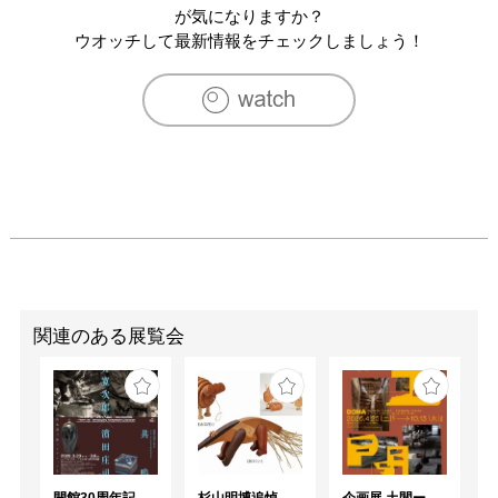
が気になりますか？
ウオッチして最新情報をチェックしましょう！
関連のある展覧会
開館30周年記念 山本爲三郎・河井寬次郎没後60年記念 「共鳴 河井寬次郎 × 濱田庄司 ー山本爲三郎コレクションより」
杉山明博追悼展 木とわたし―木工の妙技と美術教育
企画展 土間ーつくって、つかって、再発見ー