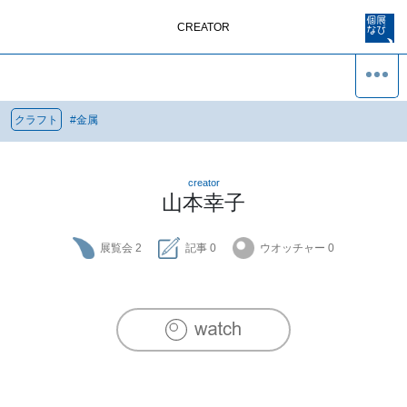
CREATOR
クラフト
#
金属
creator
山本幸子
展覧会
2
記事
0
ウオッチャー
0