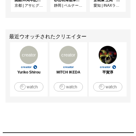
京都
|
アサヒグループ大山崎山荘美術館
静岡
|
ベルナール・ビュフェ美術館
愛知
|
INAXライブミュージアム
最近ウオッチされたクリエイター
creator
creator
creator
creator
creator
Yuriko Shirou
MITCH IKEDA
平賀淳