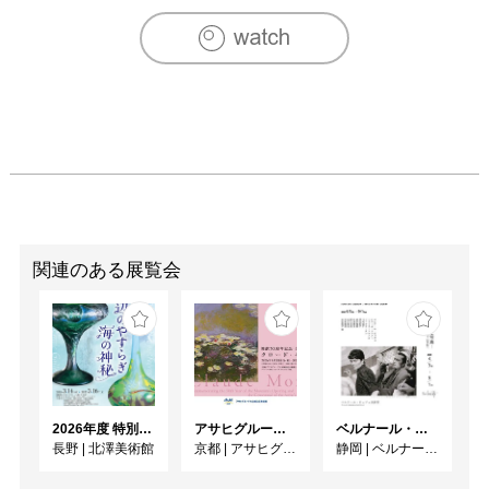
関連のある展覧会
2026年度 特別展「ガレとドーム、アール･ヌーヴォーのガラス 水辺のやすらぎ、海の神秘」
アサヒグループ大山崎山荘美術館 開館30周年記念展「没後100年 クロード・モネ」
ベルナール・ビュフェと写真 ーカメラがとらえたビュフェとその時代、そして21 世紀へ
長野
|
北澤美術館
京都
|
アサヒグループ大山崎山荘美術館
静岡
|
ベルナール・ビュフェ美術館