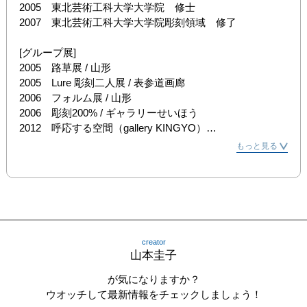
2005　東北芸術工科大学大学院　修士

2007　東北芸術工科大学大学院彫刻領域　修了

[グループ展]

2005　路草展 / 山形

2005　Lure 彫刻二人展 / 表参道画廊

2006　フォルム展 / 山形

2006　彫刻200% / ギャラリーせいほう

2012　呼応する空間（gallery KINGYO）

2013　交差する場所10人展（藍画廊）

もっと見る
2016　SmallWorks2016（Anjin）

[個展]

2015　ガレリア・グラフィカbis

2016　ART FOR THOUGHT
creator
山本圭子
が気になりますか？
ウオッチして最新情報をチェックしましょう！