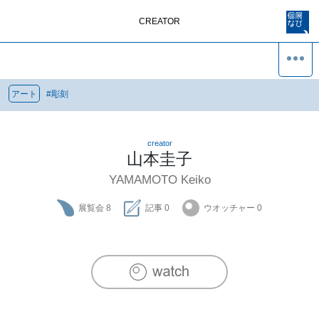
CREATOR
アート
#
彫刻
creator
山本圭子
YAMAMOTO Keiko
展覧会
8
記事
0
ウオッチャー
0