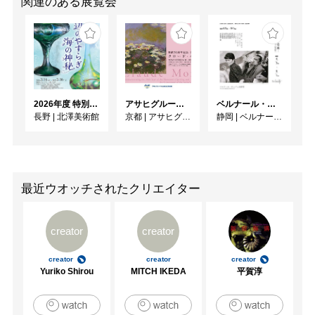
関連のある展覧会
2026年度 特別展「ガレとドーム、アール･ヌーヴォーのガラス 水辺のやすらぎ、海の神秘」
アサヒグループ大山崎山荘美術館 開館30周年記念展「没後100年 クロード・モネ」
ベルナール・ビュフェと写真 ーカメラがとらえたビュフェとその時代、そして21 世紀へ
長野
|
北澤美術館
京都
|
アサヒグループ大山崎山荘美術館
静岡
|
ベルナール・ビュフェ美術館
最近ウオッチされたクリエイター
creator
creator
creator
creator
creator
Yuriko Shirou
MITCH IKEDA
平賀淳