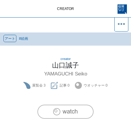
CREATOR
アート
#
絵画
creator
山口誠子
YAMAGUCHI Seiko
展覧会
3
記事
0
ウオッチャー
0