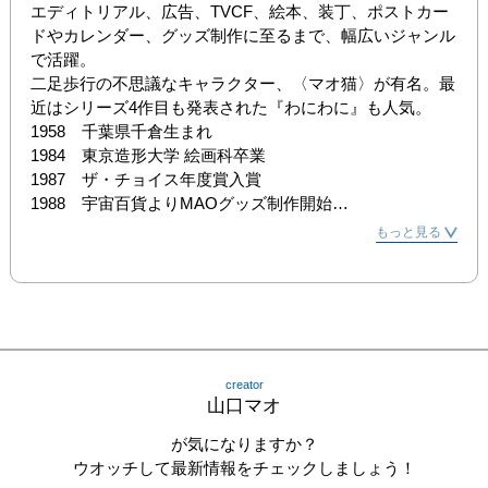
エディトリアル、広告、TVCF、絵本、装丁、ポストカー
ドやカレンダー、グッズ制作に至るまで、幅広いジャンル
で活躍。 

二足歩行の不思議なキャラクター、〈マオ猫〉が有名。最
近はシリーズ4作目も発表された『わにわに』も人気。 

1958　千葉県千倉生まれ

1984　東京造形大学 絵画科卒業

1987　ザ・チョイス年度賞入賞

1988　宇宙百貨よりMAOグッズ制作開始

1991　「年鑑日本のイラストレーション」新人賞

もっと見る
1993-1999　週刊朝日「むくどり通信」連載開始

1993　ニューヨークADC賞・TDC賞 入賞

1993　ロンドン国際広告賞 他を受賞

1996　全国カレンダー展印刷
creator
山口マオ
が気になりますか？
ウオッチして最新情報をチェックしましょう！