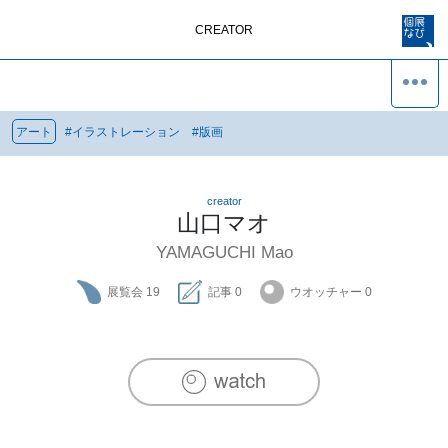
CREATOR
アート
#
イラストレーション
#
版画
creator
山口マオ
YAMAGUCHI Mao
展覧会
19
記事
0
ウオッチャー
0