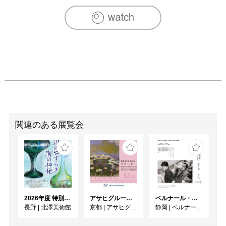
関連のある展覧会
2026年度 特別展「ガレとドーム、アール･ヌーヴォーのガラス 水辺のやすらぎ、海の神秘」
アサヒグループ大山崎山荘美術館 開館30周年記念展「没後100年 クロード・モネ」
ベルナール・ビュフェと写真 ーカメラがとらえたビュフェとその時代、そして21 世紀へ
長野
|
北澤美術館
京都
|
アサヒグループ大山崎山荘美術館
静岡
|
ベルナール・ビュフェ美術館