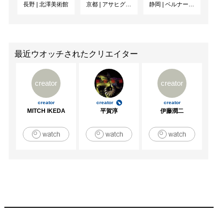
長野
|
北澤美術館
京都
|
アサヒグループ大山崎山荘美術館
静岡
|
ベルナール・ビュフェ美術館
[グループ展／入選]

2023   「六人の抽象画家たち― "サイズ”と”スケール”」
GALERIE PARIS　横浜

2021 「Pictorially yours,」表参道画廊　東京都

2016  「森の夜明け展」　東急Bunkamura Boxgallery   東
最近ウオッチされたクリエイター
京都

2014    損保ジャパン美術賞展 FACE 2014   東京都

creator
creator
2013     FACE THE FAR EAST vol,2　表参道画廊+MUSEE 
F  東京都

creator
creator
creator
2012     ART KYOTO 国立京都国際会館　京都府

MITCH IKEDA
平賀淳
伊藤潤二
　　　  大村文子基金　女子美術大学制作研究奨励賞　東
京都

2004　 東山魁夷　日経日本画大賞展　ニューオータニ美
術館　東京都

2004　 ＨＡＲＵＴＯＮＡＲＩ７　ギャラリー山口　東京
都

1999　 沓澤貴子　山口牧子展　ギャラリーαＭ　東京都

1989　 スペイン美術賞展　カイサ デ バルセロナ　スペイ
ン
