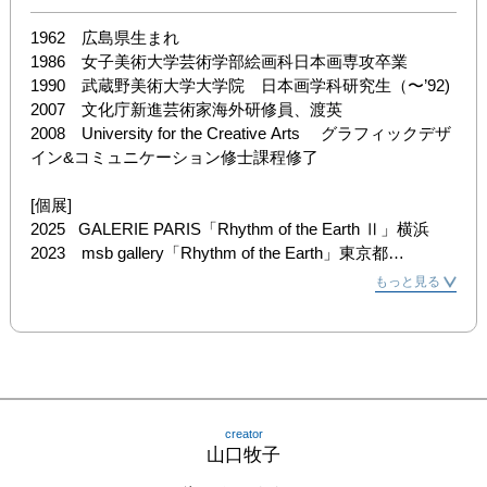
1962　広島県生まれ

1986　女子美術大学芸術学部絵画科日本画専攻卒業

1990　武蔵野美術大学大学院　日本画学科研究生（〜’92)

2007　文化庁新進芸術家海外研修員、渡英

2008　University for the Creative Arts　 グラフィックデザ
イン&コミュニケーション修士課程修了

[個展]

2025   GALERIE PARIS「Rhythm of the Earth Ⅱ」横浜 

2023　msb gallery「Rhythm of the Earth」東京都

2022   GALERIE PARIS「Earth Spirit」横浜

もっと見る
2019    GALERIE PARIS「Recent Works 2019」  横浜

2017    GALLERYエクリュの森　三島

2017    仿古堂「筆の駅」広島県

2017    Gallery×Cafe Jalona  東京都

2015    Gallery×Cafe Jalona  東京都

2014    GALLERY エクリュの森　三島

creator
2014    Gallery×Cafe Jalona  東京都

山口牧子
2012    ’ペーパワークを中心に’   Gallery惺SATORU　東京