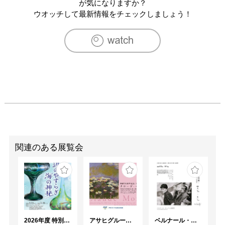
都

が気になりますか？
2012    Gallery×Cafe Jalona  東京都

ウオッチして最新情報をチェックしましょう！
2010　'Fragments of the Fhoenix’　Gallery惺SATORU　東
京都

2010　GALLERY エクリュの森　三島

2007　白銅鞮画廊　東京都

2006　ギャラリー山口　東京都

2005　‘Ｖｏｉｃｅｓ’　Gallery惺SATORU　東京都

2004　ギャラリー山口　東京都

2003　Gallery惺SATORU　東京都

2002　Gallery惺SATORU　東京都

2001    ギャラリー山口　東京都

2000　原宿ギャラリー　東京都

1999    ギャラリー山口　東京都

関連のある展覧会
1997    ギャラリー山口　東京都

1995　ギャラリー福山　東京都

1993　ギャラリー福山　東京都

1991　ギャラリー福山　東京都

1991　熊谷守一美術館　東京都

1988　熊谷守一美術館　東京都

2026年度 特別展「ガレとドーム、アール･ヌーヴォーのガラス 水辺のやすらぎ、海の神秘」
アサヒグループ大山崎山荘美術館 開館30周年記念展「没後100年 クロード・モネ」
ベルナール・ビュフェと写真 ーカメラがとらえたビュフェとその時代、そして21 世紀へ