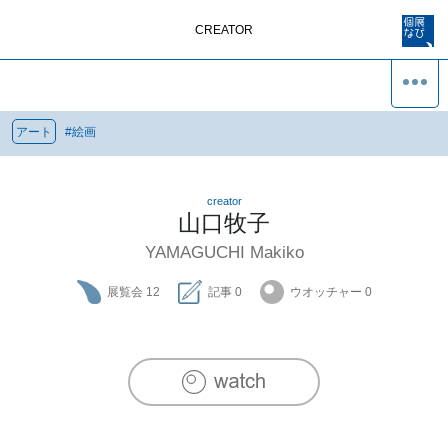
CREATOR
アート
#
絵画
creator
山口牧子
YAMAGUCHI Makiko
展覧会
12
記事
0
ウオッチャー
0