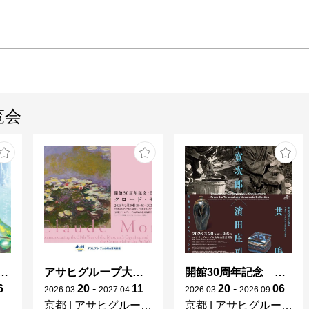
覧会
ガレとドーム、アール･ヌーヴォーのガラス 水辺のやすらぎ、海の神秘」
アサヒグループ大山崎山荘美術館 開館30周年記念展「没後100年 クロード・モネ」
開館30周年記念 山本爲三郎・河井寬次郎没後60年記念 「共鳴 河井寬次郎 × 濱田庄司 ー山本爲三郎コレクションより」
6
20
-
11
20
-
06
2026
.
03
.
2027
.
04
.
2026
.
03
.
2026
.
09
.
京都
|
アサヒグループ大山崎山荘美術館
京都
|
アサヒグループ大山崎山荘美術館