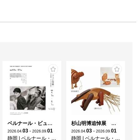
ベルナール・ビュフェと写真 ーカメラがとらえたビュフェとその時代、そして21 世紀へ
杉山明博追悼展 木とわたし―木工の妙技と美術教育
自
03
-
01
03
-
01
2026
.
04
.
2026
.
09
.
2026
.
04
.
2026
.
09
.
20
静岡
|
ベルナール・ビュフェ美術館
静岡
|
ベルナール・ビュフェ美術館
広