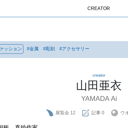
CREATOR
ァッション
#
金属
#
彫刻
#
アクセサリー
creator
山田亜衣
YAMADA Ai
展覧会
12
記事
0
ウ
銅板、真鍮作家
