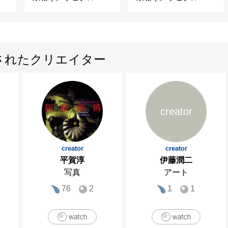
されたクリエイター
creator
creator
creator
平賀淳
伊藤潤二
写真
アート
76
2
1
1