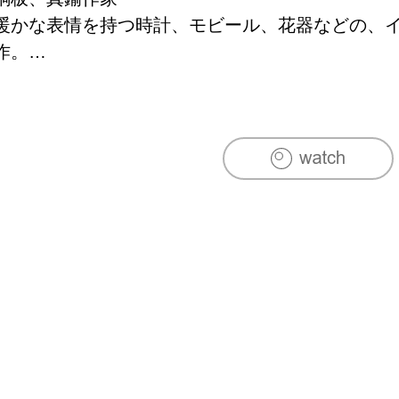
暖かな表情を持つ時計、モビール、花器などの、
作。

かわいいだけではないユニークなアイデア溢れる
せてくれる。 

cahranとはみんなが集まる団欒の場(茶欒)に作
空間になればとつけたアトリエ名。