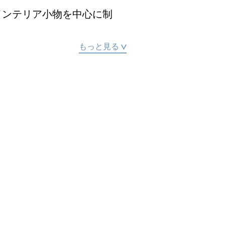
インテリア小物を中心に制
作品は、その場の空気を和ま
もっと見る
品があり、その場が和むような