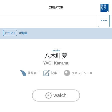
CREATOR
クラフト
#
陶磁
creator
八木叶夢
YAGI Kanamu
展覧会
1
記事
0
ウオッチャー
0