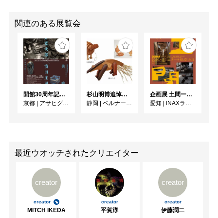
関連のある展覧会
開館30周年記念 山本爲三郎・河井寬次郎没後60年記念 「共鳴 河井寬次郎 × 濱田庄司 ー山本爲三郎コレクションより」
杉山明博追悼展 木とわたし―木工の妙技と美術教育
企画展 土間ーつくって、つかって、再発見ー
京都
|
アサヒグループ大山崎山荘美術館
静岡
|
ベルナール・ビュフェ美術館
愛知
|
INAXライブミュージアム
最近ウオッチされたクリエイター
creator
creator
creator
creator
creator
MITCH IKEDA
平賀淳
伊藤潤二