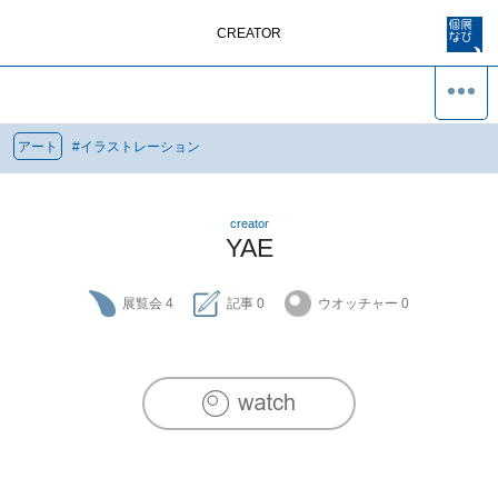
CREATOR
アート
#
イラストレーション
creator
YAE
展覧会
4
記事
0
ウオッチャー
0