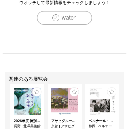
2004　tarohi展 （東京）

ウオッチして最新情報をチェックしましょう！
2005　tarohi展 CUT OUT2 （東京）

2006　scramble展 （東京）

2007　環展 （東京）

2007　ライブイベント 【右脳夏祭り】イラスト展示 （東
京）

2007　dalma展 （東京）

2008　TWELVE NINE Exhibition 2008 “She’he’razade” （神
奈川）

2008　ライブイベント 【右脳夏祭り】イラスト展示 （東
京）

2009　グループ展　魚展 （東京）

2010　グループ展　魚展 （東京）

関連のある展覧会
2011　グループ展　出口と入口展 （名古屋）

2011　グループ展　ある僕の矛盾 （名古屋）

2011　グループ展　目黒アートフェスティバル （東京）

[受賞歴]

POST CARD CONTEST 第一回 最優秀賞
2026年度 特別展「ガレとドーム、アール･ヌーヴォーのガラス 水辺のやすらぎ、海の神秘」
アサヒグループ大山崎山荘美術館 開館30周年記念展「没後100年 クロード・モネ」
ベルナール・ビュフェと写真 ーカメラがとらえたビュフェとその時代、そして21 世紀へ
長野
|
北澤美術館
京都
|
アサヒグループ大山崎山荘美術館
静岡
|
ベルナール・ビュフェ美術館