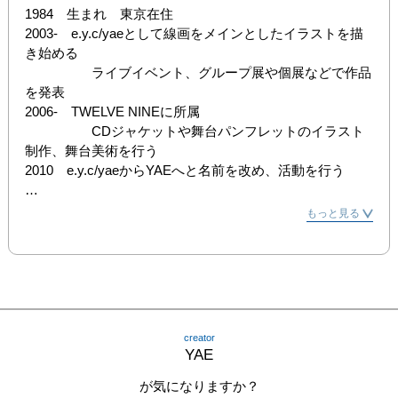
1984　生まれ　東京在住

2003-　e.y.c/yaeとして線画をメインとしたイラストを描
き始める

　　　　　ライブイベント、グループ展や個展などで作品
を発表

2006-　TWELVE NINEに所属

　　　　　CDジャケットや舞台パンフレットのイラスト
制作、舞台美術を行う

2010　e.y.c/yaeからYAEへと名前を改め、活動を行う

[個展]

もっと見る
2005　CUT OUT1 / CUT OUT3 （東京）　

2006　CUT OUT4 / CUT OUT5 / CUT OUT6 e.y.c/yae 個
展 （東京）

2007　CUT OUT8.02 e.y.c/yae 個展 （東京）

2009　SHIZUKU e.y.c/yae 個展 （東京）

2010　TOMOSHIBI YAE 個展 （東京）

creator
2011　YAE Illustration Exhibition12.5 （東京）

YAE
[グループ展]

が気になりますか？