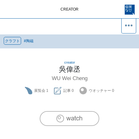
CREATOR
クラフト
#
陶磁
creator
吳偉丞
WU Wei Cheng
展覧会
1
記事
0
ウオッチャー
0