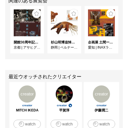
関連のある展覧会
開館30周年記念 山本爲三郎・河井寬次郎没後60年記念 「共鳴 河井寬次郎 × 濱田庄司 ー山本爲三郎コレクションより」
杉山明博追悼展 木とわたし―木工の妙技と美術教育
企画展 土間ーつくって、つかって、再発見ー
京都
|
アサヒグループ大山崎山荘美術館
静岡
|
ベルナール・ビュフェ美術館
愛知
|
INAXライブミュージアム
最近ウオッチされたクリエイター
creator
creator
creator
creator
creator
MITCH IKEDA
平賀淳
伊藤潤二