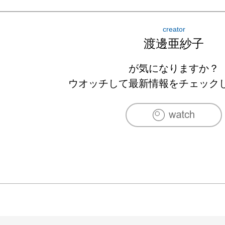
　　　　　　第１回 北の動物大賞展入選

creator
現在、愛知県瀬戸市にて、人・動物をモチーフと
渡邊亜紗子
と色釉で装飾した器を中心に制作

「百花瀬」というユニットでも活動中
が気になりますか？
ウオッチして最新情報をチェック