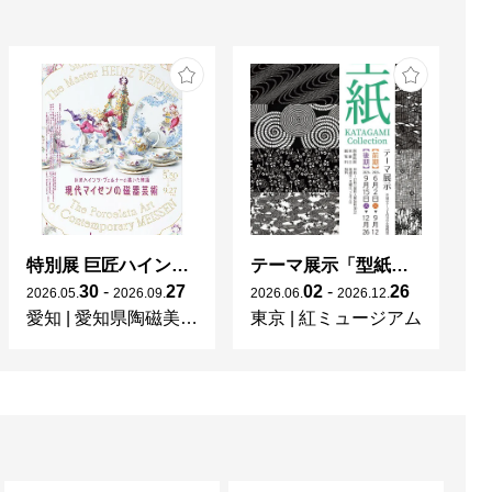
特別展 巨匠ハインツ・ヴェルナーの描いた物語（メルヘン） ー現代マイセンの磁器芸術ー
テーマ展示「型紙 KATAGAMI Collection」
30
-
27
02
-
26
2026
.
05
.
2026
.
09
.
2026
.
06
.
2026
.
12
.
20
愛知
|
愛知県陶磁美術館
東京
|
紅ミュージアム
宮