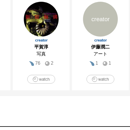
creator
creator
creator
平賀淳
伊藤潤二
写真
アート
76
2
1
1