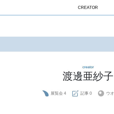
CREATOR
creator
渡邊亜紗子
展覧会
4
記事
0
ウ