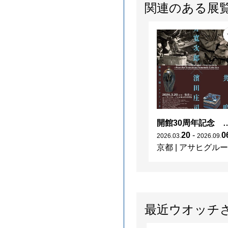
関連のある展
開館30周年記念 山本爲三郎・河井寬次郎没後60年記念 「共鳴 河井寬次郎
20
-
0
2026
.
03
.
2026
.
09
.
京都
|
アサヒグループ大山崎山荘美術館
最近ウオッチ