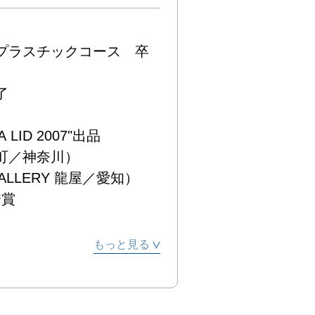
科プラスチックコース　卒


LID 2007"出品

／神奈川）

ERY 龍屋／愛知）



」（IDF-mini／愛知）

もっと見る
龍屋／愛知）

賞
