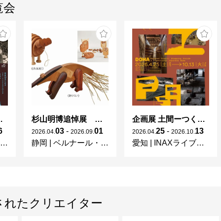
覧会
 × 濱田庄司 ー山本爲三郎コレクションより」
杉山明博追悼展 木とわたし―木工の妙技と美術教育
企画展 土間ーつくって、つかって、再発見ー
6
03
-
01
25
-
13
2026
.
04
.
2026
.
09
.
2026
.
04
.
2026
.
10
.
静岡
|
ベルナール・ビュフェ美術館
愛知
|
INAXライブミュージアム
されたクリエイター