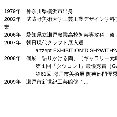
1979年　神奈川県横浜市出身

2002年　武蔵野美術大学工芸工業デザイン学
業

2006年　愛知県立瀬戸窯業高校陶芸専攻科　修了
2007年　朝日現代クラフト展入選

　　　　　　artzept EXHIBITION"DISH?WITH?A 
2008年　個展「語りかける陶」（ギャラリー元町
　　　　　　第１回「タツコン!!」最優秀賞（GALL
　　　　　　第61回 瀬戸市美術展 陶芸部門優秀賞
2009年　瀬戸市新世紀工芸館修了

　　　　　　個展「渡邊亜紗子 ceramic exhibition
　　　　　　個展「ヒトトケモノ」（GALLERY 
　　　　　　第39回 ながさき陶磁展入選

　　　　　　第43回 女流陶芸公募展 女流陶芸新人