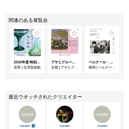
関連のある展覧会
2026年度 特別展「ガレとドーム、アール･ヌーヴォーのガラス 水辺のやすらぎ、海の神秘」
アサヒグループ大山崎山荘美術館 開館30周年記念展「没後100年 クロード・モネ」
ベルナール・ビュフェと写真 ーカメラがとらえたビュフェとその時代、そして21 世紀へ
長野
|
北澤美術館
京都
|
アサヒグループ大山崎山荘美術館
静岡
|
ベルナール・ビュフェ美術館
最近ウオッチされたクリエイター
creator
creator
creator
creator
creator