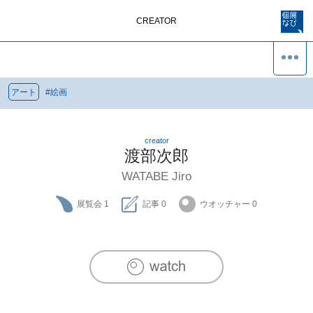
CREATOR
アート
#
絵画
creator
渡部次郎
WATABE Jiro
展覧会
1
記事
0
ウオッチャー
0