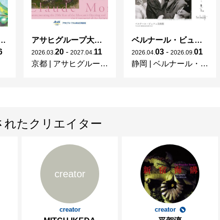
ガレとドーム、アール･ヌーヴォーのガラス 水辺のやすらぎ、海の神秘」
アサヒグループ大山崎山荘美術館 開館30周年記念展「没後100年 クロード・モネ」
ベルナール・ビュフェと写真 ーカメラがとらえたビュフェとその時代、そして21 世紀へ
6
20
-
11
03
-
01
2026
.
03
.
2027
.
04
.
2026
.
04
.
2026
.
09
.
京都
|
アサヒグループ大山崎山荘美術館
静岡
|
ベルナール・ビュフェ美術館
されたクリエイター
creator
creator
creator