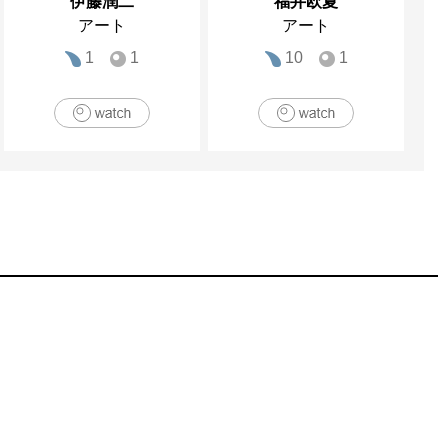
伊藤潤二
福井欧夏
アート
アート
1
1
10
1