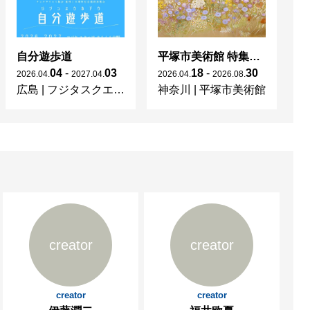
自分遊歩道
平塚市美術館 特集展 花の表現、その多様性／特別展示 新収蔵品展
04
-
03
18
-
30
2026
.
04
.
2027
.
04
.
2026
.
04
.
2026
.
08
.
20
広島
|
フジタスクエアまるくる大野
神奈川
|
平塚市美術館
京
creator
creator
creator
creator