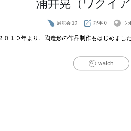
涌井晃（ワクイア
展覧会
10
記事
0
ウ
２０１０年より、陶造形の作品制作もはじめまし