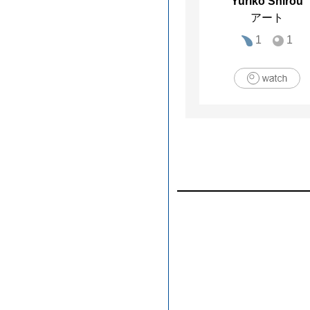
Yuriko Shirou
アート
1
1