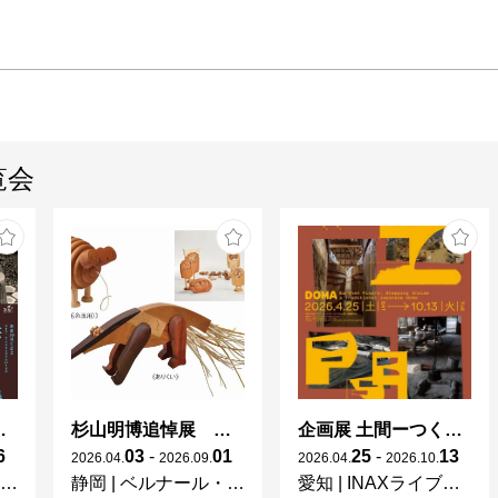
覧会
 × 濱田庄司 ー山本爲三郎コレクションより」
杉山明博追悼展 木とわたし―木工の妙技と美術教育
企画展 土間ーつくって、つかって、再発見ー
6
03
-
01
25
-
13
2026
.
04
.
2026
.
09
.
2026
.
04
.
2026
.
10
.
静岡
|
ベルナール・ビュフェ美術館
愛知
|
INAXライブミュージアム