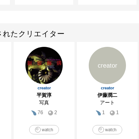
されたクリエイター
creator
creator
creator
平賀淳
伊藤潤二
写真
アート
76
2
1
1