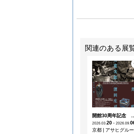
関連のある展
開館30周年記念 山本爲三郎・河井寬次郎没後60年記念 「共鳴 河井寬次郎
20
-
0
2026
.
03
.
2026
.
09
.
京都
|
アサヒグループ大山崎山荘美術館