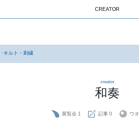
CREATOR
･キルト・刺繍
creator
和奏
展覧会
1
記事
0
ウ