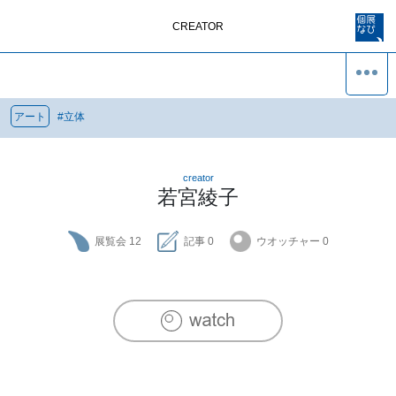
CREATOR
アート
#
立体
creator
若宮綾子
展覧会
12
記事
0
ウオッチャー
0