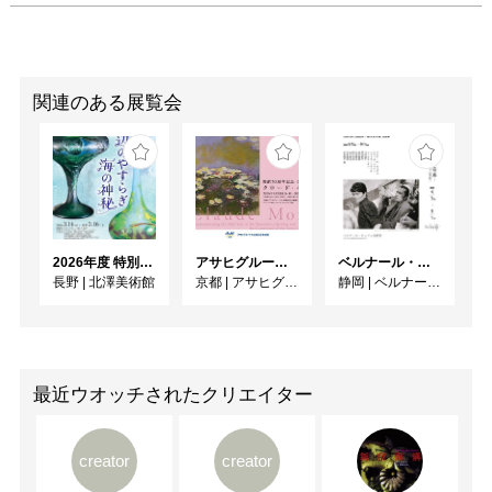
関連のある展覧会
2026年度 特別展「ガレとドーム、アール･ヌーヴォーのガラス 水辺のやすらぎ、海の神秘」
アサヒグループ大山崎山荘美術館 開館30周年記念展「没後100年 クロード・モネ」
ベルナール・ビュフェと写真 ーカメラがとらえたビュフェとその時代、そして21 世紀へ
長野
|
北澤美術館
京都
|
アサヒグループ大山崎山荘美術館
静岡
|
ベルナール・ビュフェ美術館
最近ウオッチされたクリエイター
creator
creator