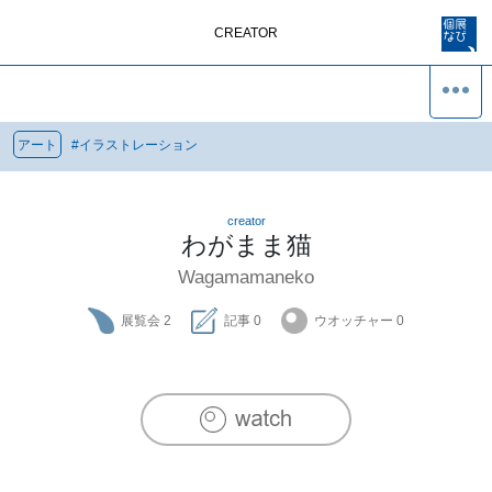
CREATOR
アート
#
イラストレーション
creator
わがまま猫
Wagamamaneko
展覧会
2
記事
0
ウオッチャー
0