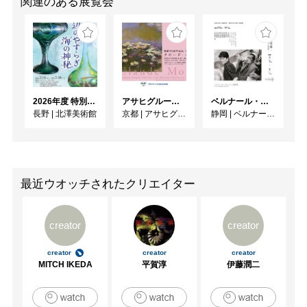
関連のある展覧会
2026年度 特別展「ガレとドーム、アール･ヌーヴォーのガラス 水辺のやすらぎ、海の神秘」
アサヒグループ大山崎山荘美術館 開館30周年記念展「没後100年 クロード・モネ」
ベルナール・ビュフェと写真 ーカメラがとらえたビュフェとその時代、そして21 世紀へ
長野
|
北澤美術館
京都
|
アサヒグループ大山崎山荘美術館
静岡
|
ベルナール・ビュフェ美術館
最近ウオッチされたクリエイター
creator
creator
creator
creator
creator
MITCH IKEDA
平賀淳
伊藤潤二