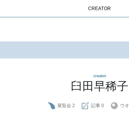
CREATOR
creator
臼田早稀子
展覧会
2
記事
0
ウ