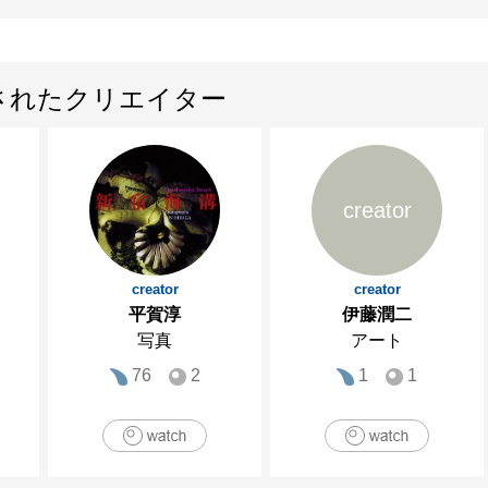
されたクリエイター
creator
creator
creator
平賀淳
伊藤潤二
写真
アート
76
2
1
1