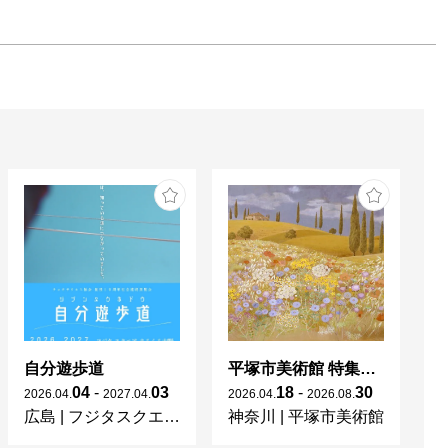
自分遊歩道
平塚市美術館 特集展 花の表現、その多様性／特別展示 新収蔵品展
04
-
03
18
-
30
2026
.
04
.
2027
.
04
.
2026
.
04
.
2026
.
08
.
20
広島
|
フジタスクエアまるくる大野
神奈川
|
平塚市美術館
京