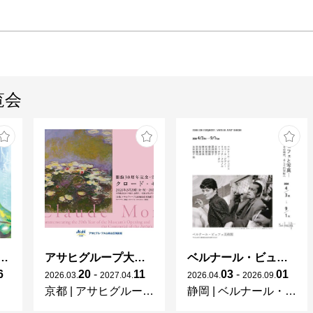
覧会
ガレとドーム、アール･ヌーヴォーのガラス 水辺のやすらぎ、海の神秘」
アサヒグループ大山崎山荘美術館 開館30周年記念展「没後100年 クロード・モネ」
ベルナール・ビュフェと写真 ーカメラがとらえたビュフェとその時代、そして21 世紀へ
6
20
-
11
03
-
01
2026
.
03
.
2027
.
04
.
2026
.
04
.
2026
.
09
.
京都
|
アサヒグループ大山崎山荘美術館
静岡
|
ベルナール・ビュフェ美術館