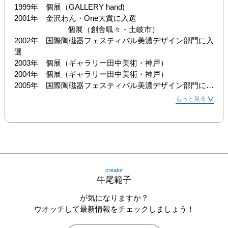
1999年　個展（GALLERY hand)

2001年　金沢わん・One大賞に入選

　　　　　　　個展（創舎呱々・土岐市）

2002年　国際陶磁器フェスティバル美濃デザイン部門に入
選

2003年　個展（ギャラリー田中美術・神戸）

2004年　個展（ギャラリー田中美術・神戸）

2005年　国際陶磁器フェスティバル美濃デザイン部門に入
選

もっと見る
　　　　　 　工芸都市高岡クラフト展に入選

　　　　　 　個展（ギャラリー田中美術・神戸）

2006年　個展（大和屋、花詩織り・富山／うつわクウ・神
戸）
creator
牛尾範子
が気になりますか？
ウオッチして最新情報をチェックしましょう！