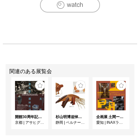
関連のある展覧会
開館30周年記念 山本爲三郎・河井寬次郎没後60年記念 「共鳴 河井寬次郎 × 濱田庄司 ー山本爲三郎コレクションより」
杉山明博追悼展 木とわたし―木工の妙技と美術教育
企画展 土間ーつくって、つかって、再発見ー
京都
|
アサヒグループ大山崎山荘美術館
静岡
|
ベルナール・ビュフェ美術館
愛知
|
INAXライブミュージアム