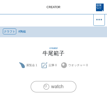
CREATOR
クラフト
#
陶磁
creator
牛尾範子
展覧会
1
記事
0
ウオッチャー
0