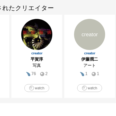
されたクリエイター
creator
creator
creator
平賀淳
伊藤潤二
写真
アート
76
2
1
1