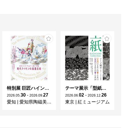
特別展 巨匠ハインツ・ヴェルナーの描いた物語（メルヘン） ー現代マイセンの磁器芸術ー
テーマ展示「型紙 KATAGAMI Collection」
30
-
27
02
-
26
2026
.
05
.
2026
.
09
.
2026
.
06
.
2026
.
12
.
20
愛知
|
愛知県陶磁美術館
東京
|
紅ミュージアム
宮