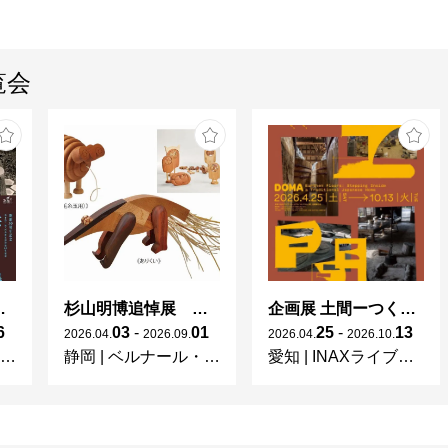
覧会
 × 濱田庄司 ー山本爲三郎コレクションより」
杉山明博追悼展 木とわたし―木工の妙技と美術教育
企画展 土間ーつくって、つかって、再発見ー
6
03
-
01
25
-
13
2026
.
04
.
2026
.
09
.
2026
.
04
.
2026
.
10
.
静岡
|
ベルナール・ビュフェ美術館
愛知
|
INAXライブミュージアム