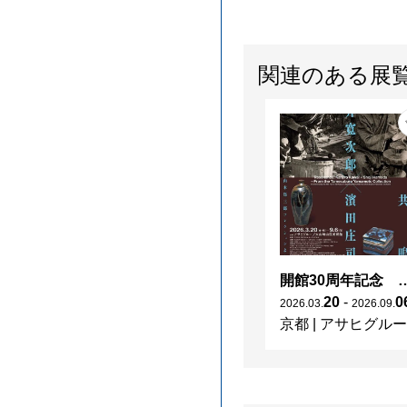
関連のある展
開館30周年記念 山本爲三郎・河井寬次郎没後60年記念 「共鳴 河井寬次郎
20
-
0
2026
.
03
.
2026
.
09
.
京都
|
アサヒグループ大山崎山荘美術館