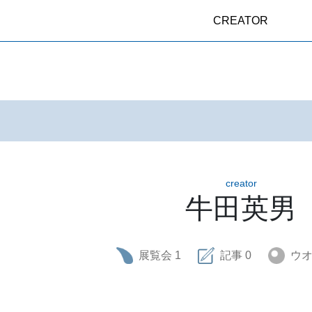
CREATOR
creator
牛田英男
展覧会
1
記事
0
ウ