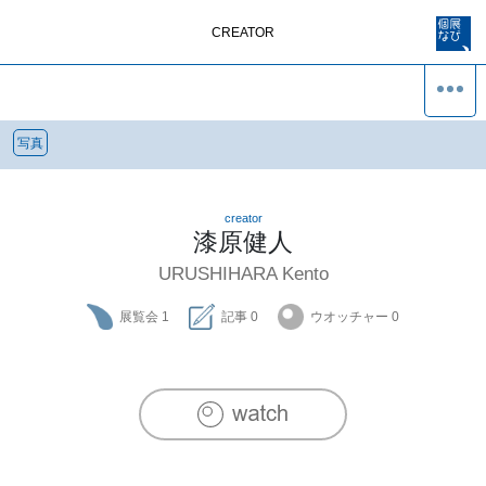
CREATOR
写真
creator
漆原健人
URUSHIHARA Kento
展覧会
1
記事
0
ウオッチャー
0