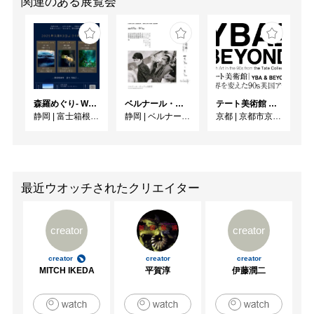
関連のある展覧会
森羅めぐり- Wandering in Shinra -
ベルナール・ビュフェと写真 ーカメラがとらえたビュフェとその時代、そして21 世紀へ
テート美術館 ― YBA & BEYOND 世界を変えた90s英国アート
静岡
|
富士箱根カントリークラブ
静岡
|
ベルナール・ビュフェ美術館
京都
|
京都市京セラ美術館
最近ウオッチされたクリエイター
creator
creator
creator
creator
creator
MITCH IKEDA
平賀淳
伊藤潤二