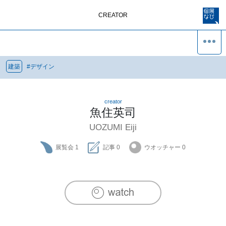
CREATOR
建築
#
デザイン
creator
魚住英司
UOZUMI Eiji
展覧会
1
記事
0
ウオッチャー
0