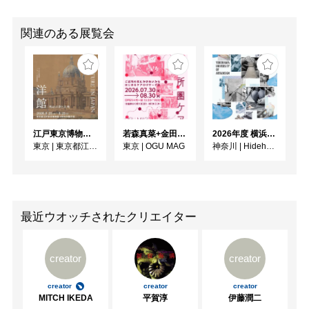
関連のある展覧会
江戸東京博物館リニューアル記念特別展「洋館 明治の夢と挑戦」
若森真菜+金田ゆりあ「ご近所圏ケアーご近所の気にかけあいからはじまるケアのリサーチ展ー」
2026年度 横浜美術大学 助手・副手展
東京
|
東京都江戸東京博物館
東京
|
OGU MAG
神奈川
|
Hideharu Fukasaku Gallery & Museum(FEI ART MUSEUM YOKOHAMA)
最近ウオッチされたクリエイター
creator
creator
creator
creator
creator
MITCH IKEDA
平賀淳
伊藤潤二