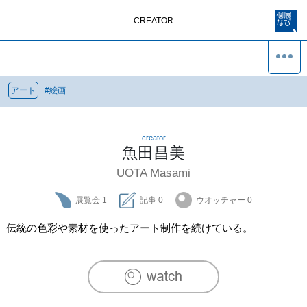
CREATOR
アート
#
絵画
creator
魚田昌美
UOTA Masami
展覧会
1
記事
0
ウオッチャー
0
伝統の色彩や素材を使ったアート制作を続けている。