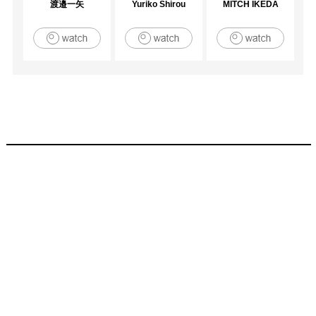
渡邉一矢
Yuriko Shirou
MITCH IKEDA