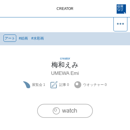
CREATOR
アート
#
絵画
#
水彩画
creator
梅和えみ
UMEWA Emi
展覧会
1
記事
0
ウオッチャー
0