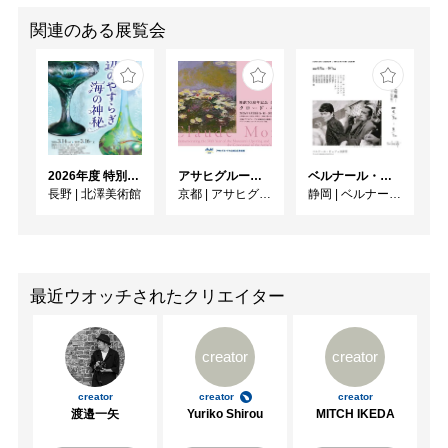
関連のある展覧会
2026年度 特別展「ガレとドーム、アール･ヌーヴォーのガラス 水辺のやすらぎ、海の神秘」
アサヒグループ大山崎山荘美術館 開館30周年記念展「没後100年 クロード・モネ」
ベルナール・ビュフェと写真 ーカメラがとらえたビュフェとその時代、そして21 世紀へ
長野
|
北澤美術館
京都
|
アサヒグループ大山崎山荘美術館
静岡
|
ベルナール・ビュフェ美術館
最近ウオッチされたクリエイター
creator
creator
creator
creator
creator
渡邉一矢
Yuriko Shirou
MITCH IKEDA