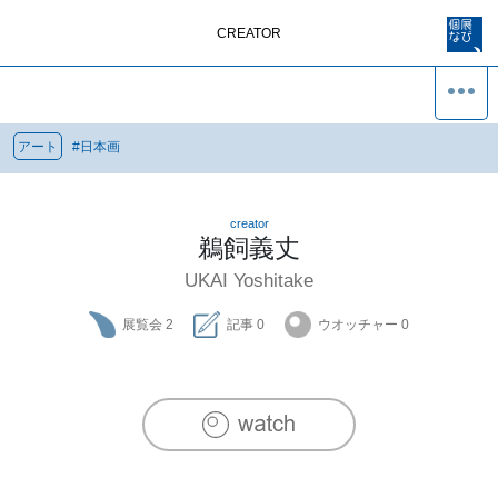
CREATOR
アート
#
日本画
creator
鵜飼義丈
UKAI Yoshitake
展覧会
2
記事
0
ウオッチャー
0