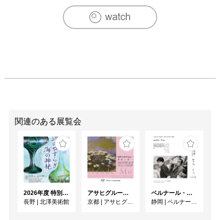
2016　鵜飼義丈展　（アートフェア東京2016　日動画廊
ブース）
関連のある展覧会
2026年度 特別展「ガレとドーム、アール･ヌーヴォーのガラス 水辺のやすらぎ、海の神秘」
アサヒグループ大山崎山荘美術館 開館30周年記念展「没後100年 クロード・モネ」
ベルナール・ビュフェと写真 ーカメラがとらえたビュフェとその時代、そして21 世紀へ
長野
|
北澤美術館
京都
|
アサヒグループ大山崎山荘美術館
静岡
|
ベルナール・ビュフェ美術館