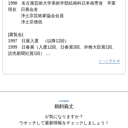
1998　名古屋芸術大学美術学部絵画科日本画専攻　卒業

現在　日展会友

　　　浄土宗芸術家協会会員

　　　浄土宗僧侶

[展覧会]

1997　日展入選　（以降12回）

1999　日春展（入選12回、日春賞3回、外務大臣賞1回、
読売新聞社賞1回） 

2000　川端龍子賞展（入選1回、佳作2回） 
もっと見る
2000　富嶽ビエンナーレ入選（3回） 

2001　フィレンツェ賞入選

2002　浄土宗芸術祭　（以降毎年）

2003　上野の森美術大賞入選

2007　第42回昭和会展入選　（日動画廊）

creator
2010　奈良万葉日本画大賞展入選

鵜飼義丈
2011　ART TAIPEI 2011 （日動画廊ブース、以降毎年）

2011　第46回昭和会展入選　（日動画廊）

が気になりますか？
2015　第50回昭和会展　松村謙三賞　（日動画廊）

ウオッチして最新情報をチェックしましょう！