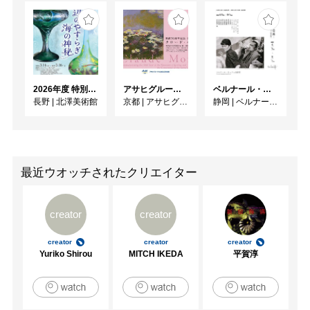
2026年度 特別展「ガレとドーム、アール･ヌーヴォーのガラス 水辺のやすらぎ、海の神秘」
アサヒグループ大山崎山荘美術館 開館30周年記念展「没後100年 クロード・モネ」
ベルナール・ビュフェと写真 ーカメラがとらえたビュフェとその時代、そして21 世紀へ
長野
|
北澤美術館
京都
|
アサヒグループ大山崎山荘美術館
静岡
|
ベルナール・ビュフェ美術館
最近ウオッチされたクリエイター
creator
creator
creator
creator
creator
Yuriko Shirou
MITCH IKEDA
平賀淳