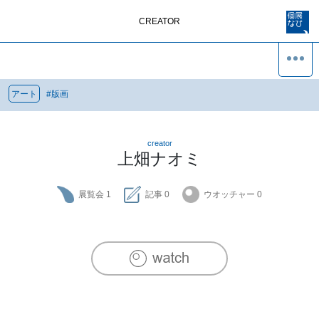
CREATOR
アート
#
版画
creator
上畑ナオミ
展覧会
1
記事
0
ウオッチャー
0