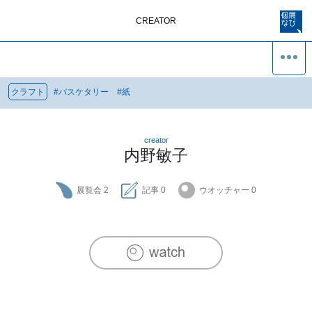
CREATOR
クラフト
#
バスケタリー
#
紙
creator
内野敏子
展覧会
2
記事
0
ウオッチャー
0