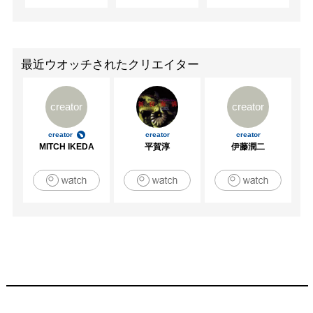
大阪・いとへん

　　　　　　「第22回バスケタリー展」出展/横浜・赤レ
ンガ倉庫

2010年　「繕いの便り展VOL.8」参加/大阪・SEWING 
最近ウオッチされたクリエイター
GALLERY　

creator
creator
[作品等掲載誌]

2004年7月　　「むすぶ」学研

creator
creator
creator
2004年7月　　「デザインステーショナリー」エイ出版

MITCH IKEDA
平賀淳
伊藤潤二
2005年4月　　「ペーパーセレブ」学研

2005年11月　 「メイプル12月号（猪本典子さんのペー
ジ）」集英社

2005年11月　　熊本日日新聞（11/25付朝刊）

2005年11月　 「和のしつらいを楽しむ vol.4」学研

2005年12月　　「Grazia１月号（猪本典子さんのページ」
講談社

2005年12月　　「MOCOS」ウルトラハウス

2006年3月　　「すぱいす」熊本日日新聞社

2006年5月　　「家族時間」メディアプレス
