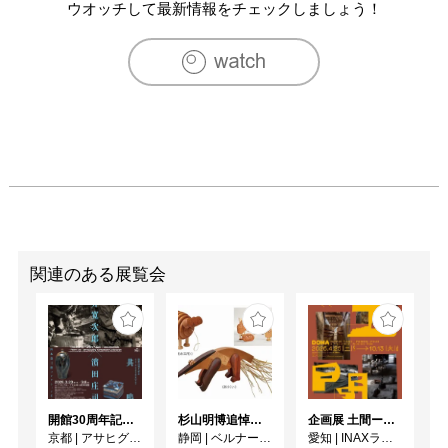
AZABU ZERO（麻布十番）

ウオッチして最新情報をチェックしましょう！
　　　　　　企画展　個展「水引のカタチ展」/熊本・ぐ
らすはうすレーマーギャラリー

2006年　個展「むすびのいろ」展/京都・恵文社一乗寺店
ギャラリーアンフェール　

2007年　「あおいろいろ展」参加/東京・カギロイ（南青
山）

　　　　　　「第２０回バスケタリー展」出展/東京・墨
田リバーサイドホールギャラリー　

　　　　　　個展「むすびのとき」展/熊本・熊本県伝統
工芸館地下和室

　　　　　　「第２０回バスケタリー展」出展（巡回）/
兵庫・伊丹市立工芸センター　

関連のある展覧会
2008年　『しろつめの「手仕事」展』企画・主催・出展/
熊本・熊本県伝統工芸館１Ｆ展示室

　　　　　　swimiy企画　「おんさ展」出展（立体）/大
阪・ミリバールギャラリー

　　　　　　企画展「内野敏子の手と眼展」/熊本・ギャ
ラリー楓

開館30周年記念 山本爲三郎・河井寬次郎没後60年記念 「共鳴 河井寬次郎 × 濱田庄司 ー山本爲三郎コレクションより」
杉山明博追悼展 木とわたし―木工の妙技と美術教育
企画展 土間ーつくって、つかって、再発見ー
　　　　　　KKRホテル熊本２Ｆロビーに作品展示

京都
|
アサヒグループ大山崎山荘美術館
静岡
|
ベルナール・ビュフェ美術館
愛知
|
INAXライブミュージアム
2009年　swimiy企画　「おんさ展VOL.2」出展（立体）/