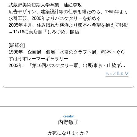
武蔵野美術短期大学卒業　油絵専攻

広告デザイン、建築設計等の仕事を経たのち、1995年より
水引工芸、2000年よりバスケタリーを始める

2005年４月、住み慣れた横浜より熊本へ希望を抱えて移動
→11/16に実店舗「しろつめ」開店

[展覧会]

1998年　企画展　個展「水引のクラフト展」/熊本・ぐら
すはうすレーマーギャラリー

2003年　「第16回バスケタリー展」出展/東京・山脇ギャ
ラリー（市ヶ谷）

もっと見る
2004年　「第17回バスケタリー展」出展/東京・山脇ギャ
ラリー（市ヶ谷）

　　　　　　「Chance!　もうひとつのバスケタリー展」
出展/東京・千疋屋ギャラリー（日本橋）

　　　　　　個展「水引のクラフト展Vol.2」/東京・ギャ
ラリー・ラメール（銀座）

creator
　　　　　　企画展　「季節のしたく展」出展/東京・山
内野敏子
王交房（大森）ギャラリーファーストライト

2005年　企画展　個展「水引のクラフト展Vol.3」/東京・
が気になりますか？