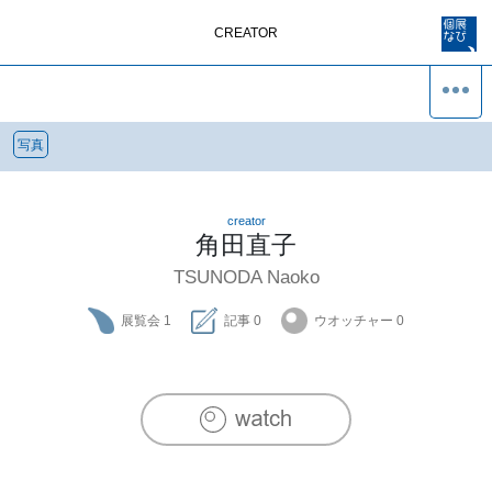
CREATOR
写真
creator
角田直子
TSUNODA Naoko
展覧会
1
記事
0
ウオッチャー
0