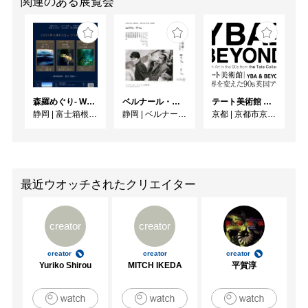
関連のある展覧会
森羅めぐり- Wandering in Shinra -
ベルナール・ビュフェと写真 ーカメラがとらえたビュフェとその時代、そして21 世紀へ
テート美術館 ― YBA & BEYOND 世界を変えた90s英国アート
静岡
|
富士箱根カントリークラブ
静岡
|
ベルナール・ビュフェ美術館
京都
|
京都市京セラ美術館
最近ウオッチされたクリエイター
creator
creator
creator
creator
creator
Yuriko Shirou
MITCH IKEDA
平賀淳