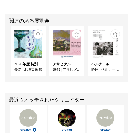
関連のある展覧会
2026年度 特別展「ガレとドーム、アール･ヌーヴォーのガラス 水辺のやすらぎ、海の神秘」
アサヒグループ大山崎山荘美術館 開館30周年記念展「没後100年 クロード・モネ」
ベルナール・ビュフェと写真 ーカメラがとらえたビュフェとその時代、そして21 世紀へ
長野
|
北澤美術館
京都
|
アサヒグループ大山崎山荘美術館
静岡
|
ベルナール・ビュフェ美術館
最近ウオッチされたクリエイター
creator
creator
creator
creator
creator