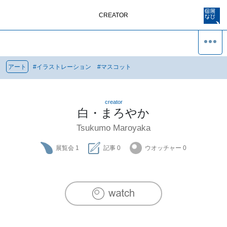
CREATOR
アート
#
イラストレーション
#
マスコット
creator
白・まろやか
Tsukumo Maroyaka
展覧会
1
記事
0
ウオッチャー
0