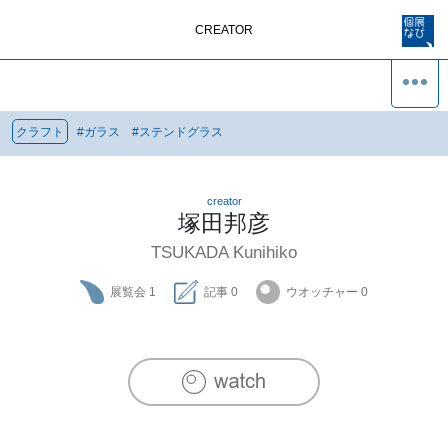
CREATOR
クラフト
#
ガラス
#
ステンドグラス
creator
塚田邦彦
TSUKADA Kunihiko
展覧会
1
記事
0
ウオッチャー
0