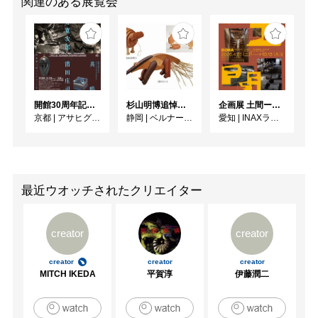
関連のある展覧会
開館30周年記念 山本爲三郎・河井寬次郎没後60年記念 「共鳴 河井寬次郎 × 濱田庄司 ー山本爲三郎コレクションより」
杉山明博追悼展 木とわたし―木工の妙技と美術教育
企画展 土間ーつくって、つかって、再発見ー
京都
|
アサヒグループ大山崎山荘美術館
静岡
|
ベルナール・ビュフェ美術館
愛知
|
INAXライブミュージアム
最近ウオッチされたクリエイター
creator
creator
creator
creator
creator
MITCH IKEDA
平賀淳
伊藤潤二