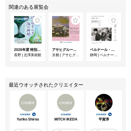
関連のある展覧会
2026年度 特別展「ガレとドーム、アール･ヌーヴォーのガラス 水辺のやすらぎ、海の神秘」
アサヒグループ大山崎山荘美術館 開館30周年記念展「没後100年 クロード・モネ」
ベルナール・ビュフェと写真 ーカメラがとらえたビュフェとその時代、そして21 世紀へ
長野
|
北澤美術館
京都
|
アサヒグループ大山崎山荘美術館
静岡
|
ベルナール・ビュフェ美術館
最近ウオッチされたクリエイター
creator
creator
creator
creator
creator
Yuriko Shirou
MITCH IKEDA
平賀淳