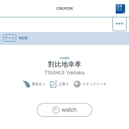
CREATOR
アート
#
絵画
creator
對比地幸孝
TSUIHIJI Yukitaka
展覧会
1
記事
0
ウオッチャー
0