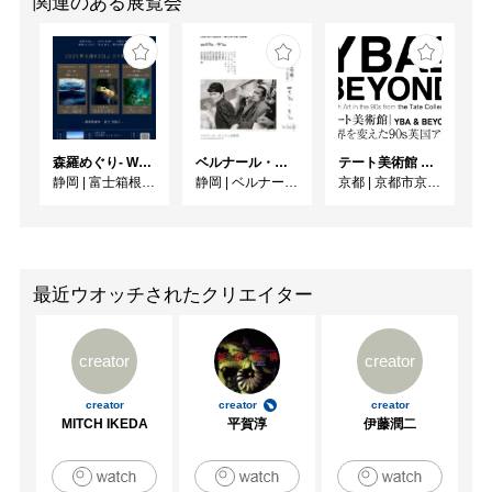
関連のある展覧会
森羅めぐり- Wandering in Shinra -
ベルナール・ビュフェと写真 ーカメラがとらえたビュフェとその時代、そして21 世紀へ
テート美術館 ― YBA & BEYOND 世界を変えた90s英国アート
静岡
|
富士箱根カントリークラブ
静岡
|
ベルナール・ビュフェ美術館
京都
|
京都市京セラ美術館
最近ウオッチされたクリエイター
creator
creator
creator
creator
creator
MITCH IKEDA
平賀淳
伊藤潤二