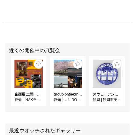
近くの開催中の展覧会
企画展 土間ーつくって、つかって、再発見ー
group phtoexhibition[Fragment of Time -summer-]
スウェーデンのうつわ グスタフスベリのある暮らし
愛知
|
INAXライブミュージアム
愛知
|
cafe DODO
静岡
|
静岡市美術館
最近ウオッチされたギャラリー