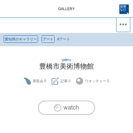
GALLERY
愛知県のギャラリー
アート
#
アート
gallery
豊橋市美術博物館
展覧会
0
記事
0
ウオッチャー
0