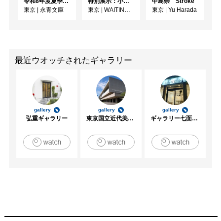
令和8年度夏季展 えいえいやっとな！蔵出し！細川家の狂言面・装束
特別展示：小林健太『PARALLAX//TOKYO』
中島崇 Stroke
東京
|
永青文庫
東京
|
WAITINGROOM
東京
|
Yu Harada
最近ウオッチされたギャラリー
gallery
gallery
gallery
弘重ギャラリー
東京国立近代美術館
ギャラリー七面坂途中