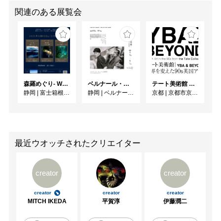
関連のある展覧会
森羅めぐり- Wandering in Shinra -
ベルナール・ビュフェと写真 ーカメラがとらえたビュフェとその時代、そして21 世紀へ
テート美術館 ― YBA & BEYOND 世界を変えた90s英国アート
静岡
|
富士箱根カントリークラブ
静岡
|
ベルナール・ビュフェ美術館
京都
|
京都市京セラ美術館
最近ウオッチされたクリエイター
creator
creator
creator
creator
creator
MITCH IKEDA
平賀淳
伊藤潤二