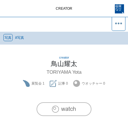
CREATOR
写真
#
写真
creator
鳥山耀太
TORIYAMA Yota
展覧会
1
記事
0
ウオッチャー
0