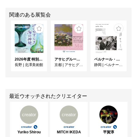
関連のある展覧会
2026年度 特別展「ガレとドーム、アール･ヌーヴォーのガラス 水辺のやすらぎ、海の神秘」
アサヒグループ大山崎山荘美術館 開館30周年記念展「没後100年 クロード・モネ」
ベルナール・ビュフェと写真 ーカメラがとらえたビュフェとその時代、そして21 世紀へ
長野
|
北澤美術館
京都
|
アサヒグループ大山崎山荘美術館
静岡
|
ベルナール・ビュフェ美術館
最近ウオッチされたクリエイター
creator
creator
creator
creator
creator
Yuriko Shirou
MITCH IKEDA
平賀淳