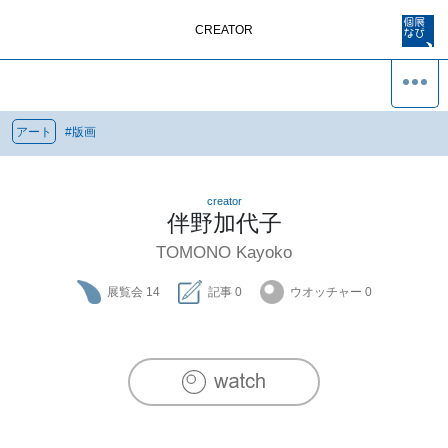
CREATOR
アート
#
版画
creator
伴野加代子
TOMONO Kayoko
展覧会
14
記事
0
ウオッチャー
0