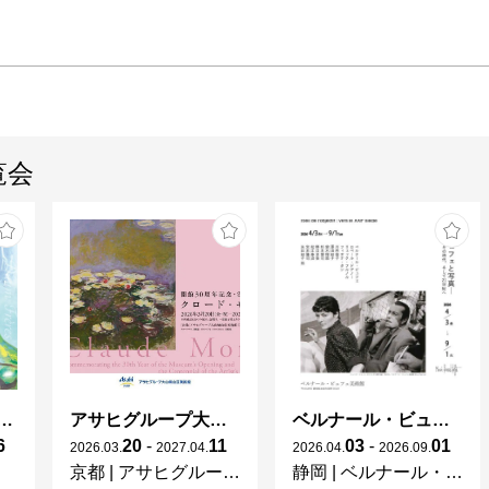
覧会
ガレとドーム、アール･ヌーヴォーのガラス 水辺のやすらぎ、海の神秘」
アサヒグループ大山崎山荘美術館 開館30周年記念展「没後100年 クロード・モネ」
ベルナール・ビュフェと写真 ーカメラがとらえたビュフェとその時代、そして21 世紀へ
6
20
-
11
03
-
01
2026
.
03
.
2027
.
04
.
2026
.
04
.
2026
.
09
.
京都
|
アサヒグループ大山崎山荘美術館
静岡
|
ベルナール・ビュフェ美術館