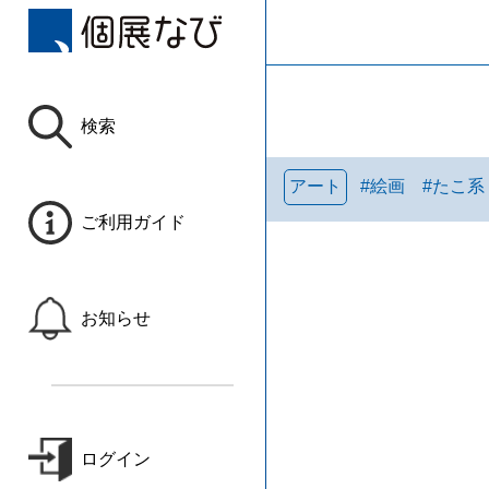
検索
アート
#
絵画
#
たこ系
ご利用ガイド
お知らせ
ログイン