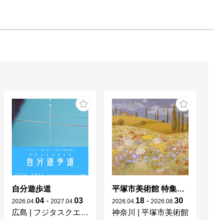
自分遊歩道
平塚市美術館 特集展 花の表現、その多様性／特別展示 新収蔵品展
04
-
03
18
-
30
2026
.
04
.
2027
.
04
.
2026
.
04
.
2026
.
08
.
20
広島
|
フジタスクエアまるくる大野
神奈川
|
平塚市美術館
京