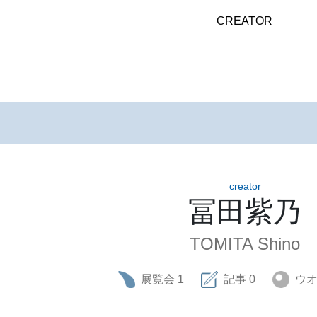
CREATOR
creator
冨田紫乃
TOMITA Shino
展覧会
1
記事
0
ウ