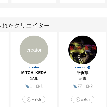
されたクリエイター
creator
creator
creator
MITCH IKEDA
平賀淳
写真
写真
1
1
77
2