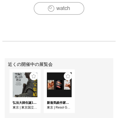
近くの開催中の展覧会
弘法大師生誕1250年記念 特別展「空海と真言の名宝」
新進気鋭作家によるアート作品 2026年8月特設展示 木寺 憲吾
東京
|
東京国立博物館
東京
|
Resol Gallery Ueno