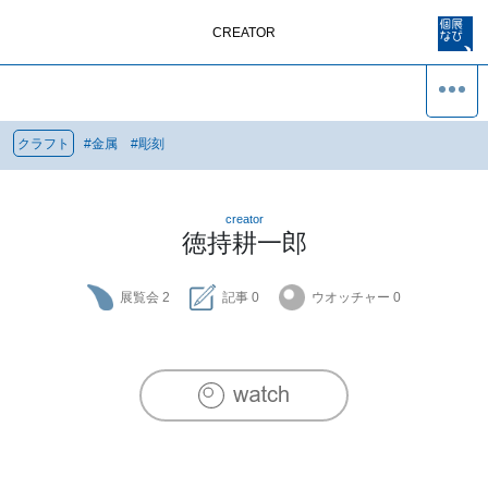
CREATOR
クラフト
#
金属
#
彫刻
creator
徳持耕一郎
展覧会
2
記事
0
ウオッチャー
0