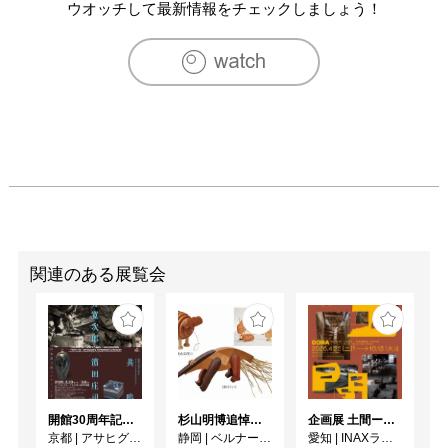
　　　　個展「私の出会った音楽家達　Vol. 6 （神戸／ギ
ウオッチして最新情報をチェックしましょう！
ャラリー・イラナグーア）

1996　「橋 (BRIDGE) 」5人展 ( Bronx River Art Center & 
Gallery, NY.)

1998　パナソニック・グリニッジ・ビレッジ・ジャズフェ
スティバル・

　　　　アートコンペティション　in NY　(ジャズ・ギャ
ラリー）

　　　　個展「FIGURES」（鳥取・ギャラリー槐）

2000　個展「FIGURES 2」（倉敷・夢空間はしまや）

　　　　作品展「ETENAL」（東京・大崎ゲートシティホ
ール）

　　　　個展「FIGURES 4」（東京・銀座「伊東屋」）

関連のある展覧会
2001　作品展「 Figures 」（岡山県奈義町現代美術館）

2004　「MOCAMBO展」に出品（横浜・赤レンガ倉庫）

　　　　「アートメッセ2004」（大阪･ホテル・センチュ
リーハイアット）

　　　　「ジェレミー・スタイグ＆徳持耕一郎アート２人
展」（横浜・有隣堂書店本店ギャラリー）

開館30周年記念 山本爲三郎・河井寬次郎没後60年記念 「共鳴 河井寬次郎 × 濱田庄司 ー山本爲三郎コレクションより」
杉山明博追悼展 木とわたし―木工の妙技と美術教育
企画展 土間ーつくって、つかって、再発見ー
2004-2006　鳥取・神戸・大阪・東京・横浜等で個展多数
京都
|
アサヒグループ大山崎山荘美術館
静岡
|
ベルナール・ビュフェ美術館
愛知
|
INAXライブミュージアム