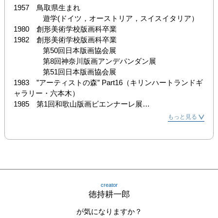
1957　鳥取県生まれ

　　　　遊学(ドイツ，オーストリア，スイスイタリア）

1980　創形美術学校版画科卒業

1982　創形美術学校版画科卒業

　　　　第50回日本版画協会展

　　　　第8回神奈川版画アンデパンダン展

　　　　第51回日本版画協会展

1983　”アーティストの森” Part16（キリンハートランドギ
ャラリー・六本木）

1985　第1回和歌山版画ビエンナーレ展

1986　第8回フレヘン国際版画トリエンナーレ展（ドイ
もっと見る
ツ）

1989　アメリカ東海岸遊学(ボストン，ニューヨーク，フ
ィラデルフィア，ワシントン）

　　　　NYグリニッジ・ビレッジ　Open House Gallery
にて個展」）

　　　　これを機にジャズアートに目覚める

creator
1990　個展「私の出会った音楽家達 （アートサロ
徳持耕一郎
ン”SOH”鳥取）

1993　鉄筋彫刻に目覚める

が気になりますか？