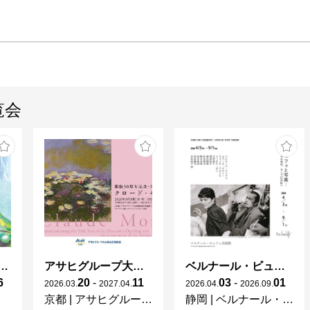
覧会
ガレとドーム、アール･ヌーヴォーのガラス 水辺のやすらぎ、海の神秘」
アサヒグループ大山崎山荘美術館 開館30周年記念展「没後100年 クロード・モネ」
ベルナール・ビュフェと写真 ーカメラがとらえたビュフェとその時代、そして21 世紀へ
6
20
-
11
03
-
01
2026
.
03
.
2027
.
04
.
2026
.
04
.
2026
.
09
.
京都
|
アサヒグループ大山崎山荘美術館
静岡
|
ベルナール・ビュフェ美術館