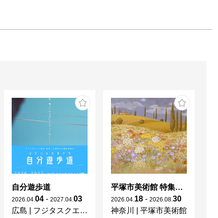
自分遊歩道
平塚市美術館 特集展 花の表現、その多様性／特別展示 新収蔵品展
04
-
03
18
-
30
2026
.
04
.
2027
.
04
.
2026
.
04
.
2026
.
08
.
20
広島
|
フジタスクエアまるくる大野
神奈川
|
平塚市美術館
京