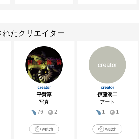
されたクリエイター
creator
creator
creator
平賀淳
伊藤潤二
写真
アート
76
2
1
1