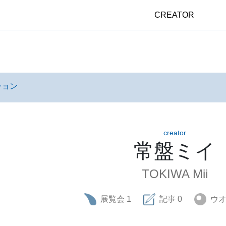
CREATOR
ション
creator
常盤ミイ
TOKIWA Mii
展覧会
1
記事
0
ウ