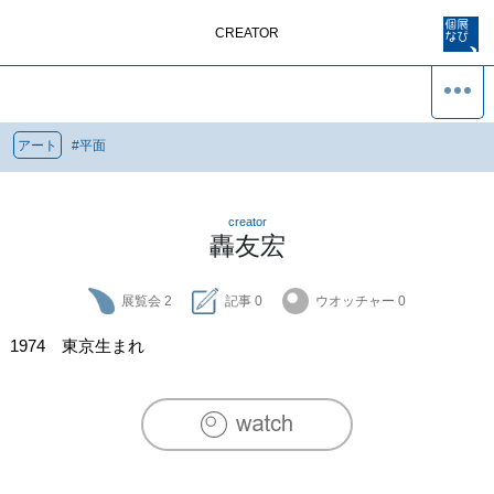
CREATOR
アート
#
平面
creator
轟友宏
展覧会
2
記事
0
ウオッチャー
0
1974　東京生まれ