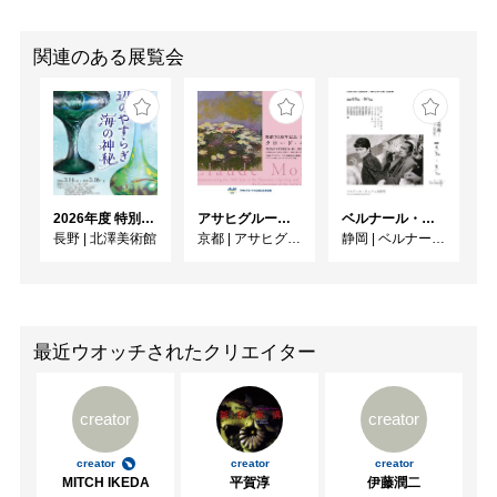
関連のある展覧会
2026年度 特別展「ガレとドーム、アール･ヌーヴォーのガラス 水辺のやすらぎ、海の神秘」
アサヒグループ大山崎山荘美術館 開館30周年記念展「没後100年 クロード・モネ」
ベルナール・ビュフェと写真 ーカメラがとらえたビュフェとその時代、そして21 世紀へ
長野
|
北澤美術館
京都
|
アサヒグループ大山崎山荘美術館
静岡
|
ベルナール・ビュフェ美術館
最近ウオッチされたクリエイター
creator
creator
creator
creator
creator
MITCH IKEDA
平賀淳
伊藤潤二