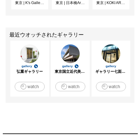
東京
|
K's Gallery room A
東京
|
日本橋Art.jp
東京
|
KOKI ARTS
最近ウオッチされたギャラリー
gallery
gallery
gallery
弘重ギャラリー
東京国立近代美術館
ギャラリー七面坂途中