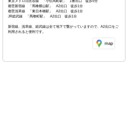
東京メトロ日比谷線　「小伝馬町駅」　1番出口　徒歩5分

都営新宿線　「馬喰横山駅」　A2出口　徒歩1分

都営浅草線　「東日本橋駅」　A2出口　徒歩1分

JR総武線　「馬喰町駅」　A2出口　徒歩1分

新宿線、浅草線、総武線は全て地下で繋がっていますので、A2出口をご
利用されると便利です。
map