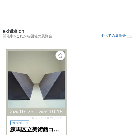
exhibition
すべての展覧会
開催中&これから開催の展覧会
07
.
25
-
10
.
18
2026
2026
10:00 - 18:00 残り73日
exhibition
練馬区立美術館コレクション 若林奮－Run and Rest－｜寺田真由美－不在の存在－