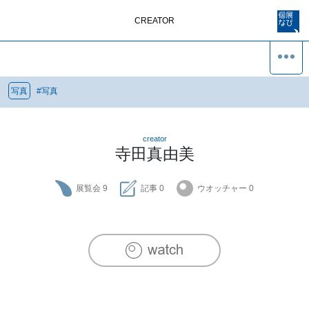
CREATOR
写真
#
写真
creator
寺田真由美
展覧会
9
記事
0
ウオッチャー
0