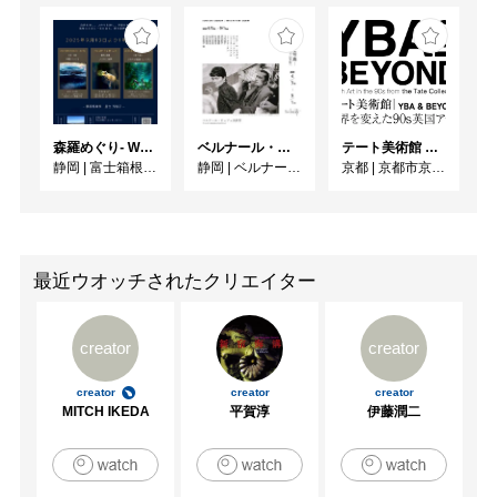
森羅めぐり- Wandering in Shinra -
ベルナール・ビュフェと写真 ーカメラがとらえたビュフェとその時代、そして21 世紀へ
テート美術館 ― YBA & BEYOND 世界を変えた90s英国アート
静岡
|
富士箱根カントリークラブ
静岡
|
ベルナール・ビュフェ美術館
京都
|
京都市京セラ美術館
最近ウオッチされたクリエイター
creator
creator
creator
creator
creator
MITCH IKEDA
平賀淳
伊藤潤二