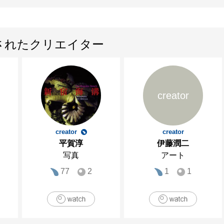
されたクリエイター
creator
creator
creator
平賀淳
伊藤潤二
写真
アート
77
2
1
1