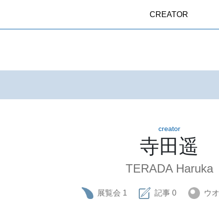
CREATOR
creator
寺田遥
TERADA Haruka
展覧会
1
記事
0
ウ