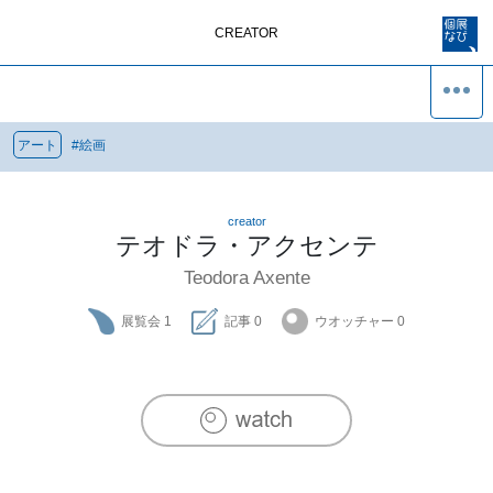
CREATOR
アート
#
絵画
creator
テオドラ・アクセンテ
Teodora Axente
展覧会
1
記事
0
ウオッチャー
0