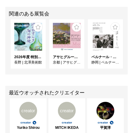
関連のある展覧会
2026年度 特別展「ガレとドーム、アール･ヌーヴォーのガラス 水辺のやすらぎ、海の神秘」
アサヒグループ大山崎山荘美術館 開館30周年記念展「没後100年 クロード・モネ」
ベルナール・ビュフェと写真 ーカメラがとらえたビュフェとその時代、そして21 世紀へ
長野
|
北澤美術館
京都
|
アサヒグループ大山崎山荘美術館
静岡
|
ベルナール・ビュフェ美術館
最近ウオッチされたクリエイター
creator
creator
creator
creator
creator
Yuriko Shirou
MITCH IKEDA
平賀淳