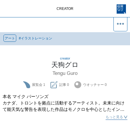
CREATOR
アート
#
イラストレーション
creator
天狗グロ
Tengu Guro
展覧会
1
記事
0
ウオッチャー
0
本名 マイク パーソンズ

カナダ、トロントを拠点に活動するアーティスト。未来に向け
て能天気な警告を表現した作品はモノクロを中心としたインク
ドローイング、漫画、グラフティーアートさらに映像に到るま
もっと見る
で幅広い。その作風はアーティスティックな観点で分析したモ
ンスター、都市、人々や生きる存在を描いている。2001年以