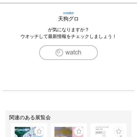
book」vol.51の表紙、アーティスト紹介掲載

2016　FUJI ROCK Festival’17 会場に設置されるごみ箱ペ
creator
イントを制作

天狗グロ
2016　個展「Naked wild flowers」N.Y Brooklyn Ouchi 
gallery
が気になりますか？
ウオッチして最新情報をチェックしましょう！
関連のある展覧会