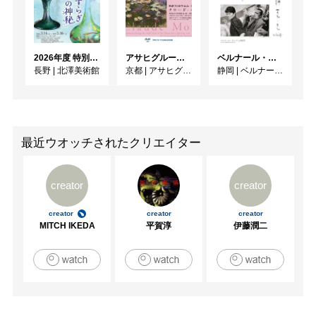
2026年度 特別展「ガレとドーム、アール･ヌーヴォーのガラス 水辺のやすらぎ、海の神秘」
アサヒグループ大山崎山荘美術館 開館30周年記念展「没後100年 クロード・モネ」
ベルナール・ビュフェと写真 ーカメラがとらえたビュフェとその時代、そして21 世紀へ
長野
|
北澤美術館
京都
|
アサヒグループ大山崎山荘美術館
静岡
|
ベルナール・ビュフェ美術館
最近ウオッチされたクリエイター
creator
creator
creator
creator
creator
MITCH IKEDA
平賀淳
伊藤潤二