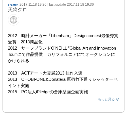
2017.11.18 19:36
| last update
2017.11.18 19:36
creator
天狗グロ
2012　時計メーカー「Libenham」Design contest最優秀賞
受賞　2013商品化

2012　サーフブランドO'NEILL ”Global Art and Innovation 
Tour”にて作品提供　カリフォルニアにてオークションに
かけられる

2013　ACTアート大賞展2013 佳作入選

2013　CHOBI-ONE&Donatera 原宿竹下通りシャッターペ
イント実施

2015　PO法人iPledgeの倉庫壁画企画実施

2015　atre恵比寿 18th anniversaryイベントにて Liveパフ
もっと見る
ォーマンスを実施

2016　エイ出版社 大和ハウス工業発行の会報誌
「PREMIST」vol.28にてアーティストインタビュー掲載

2016　アド・コム グループ株式会社の季刊誌「White 